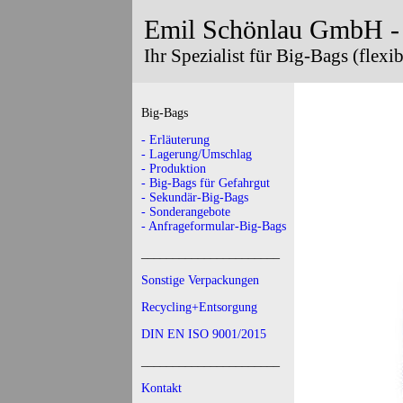
Emil Schönlau GmbH -
Ihr Spezialist für Big-Bags (flexi
Big-Bags
- Erläuterung
- Lagerung/Umschlag
- Produktion
- Big-Bags für Gefahrgut
- Sekundär-Big-Bags
- Sonderangebote
- Anfrageformular-Big-Bags
______________________
Sonstige Verpackungen
Recycling+Entsorgung
DIN EN ISO 9001/2015
______________________
Kontakt