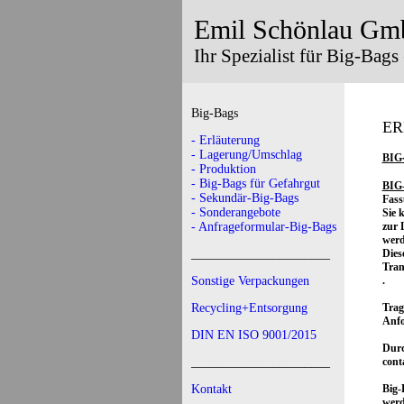
Emil Schönlau Gm
Ihr Spezialist für Big-Bags
Big-Bags
ER
- Erläuterung
- Lagerung/Umschlag
BIG
- Produktion
- Big-Bags für Gefahrgut
BIG
- Sekundär-Big-Bags
Fass
- Sonderangebote
Sie 
- Anfrageformular-Big-Bags
zur 
werd
______________________
Dies
Tran
Sonstige Verpackungen
.
Recycling+Entsorgung
Trag
Anfo
DIN EN ISO 9001/2015
Durc
______________________
cont
Kontakt
Big-
werd