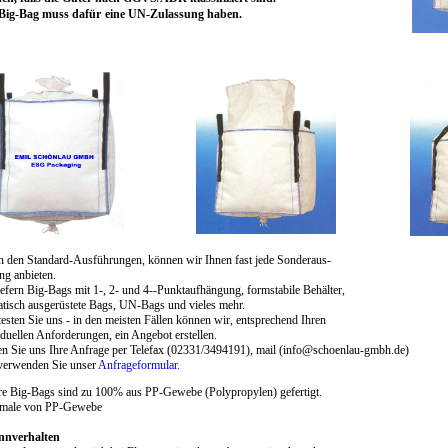
Big-Bag muss dafür
eine UN-Zulassung haben.
 den Standard-Ausführungen, können wir Ihnen fast jede Sonderaus-
ng anbieten.
iefern Big-Bags mit 1-, 2- und 4--Punktaufhängung, formstabile Behälter,
tatisch ausgerüstete Bags, UN-Bags und vieles mehr.
 testen Sie uns - in den meisten Fällen können wir, entsprechend Ihren
iduellen Anforderungen, ein Angebot erstellen.
n Sie uns Ihre Anfrage per Telefax (02331/3494191), mail (info@schoenlau-gmbh.de)
verwenden Sie unser
Anfrageformular.
e Big-Bags sind zu 100% aus PP-Gewebe (Polypropylen) gefertigt.
male von PP-Gewebe
nnverhalten